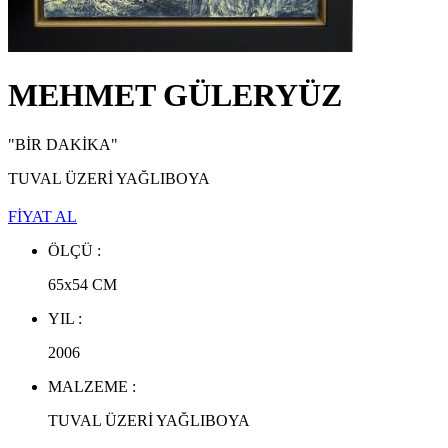
NEJAD MELİH DEVRİM ESERLERİ
,
EKREM YALÇINDAĞ ESERLERİ
,
ALEV EBUZİYYA ESERLERİ
,
HANEFİ YETER ESERLERİ
,
NEJAT SATI ESERLERİ
,
MEHMET GÜLERYÜZ
ALEV EBUZİYYA SİESBYE ESERLERİ
,
EROL AKYAVAŞ ESERLERİ
,
KOMET ESERLERİ
,
"BİR DAKİKA"
AYLA TURAN ESERLERİ
,
İHSAN CEMAL KARABURÇAK ESERLERİ
,
TUVAL ÜZERİ YAĞLIBOYA
FİYAT AL
ÖLÇÜ :
65x54
CM
YIL :
2006
MALZEME :
TUVAL ÜZERİ YAĞLIBOYA