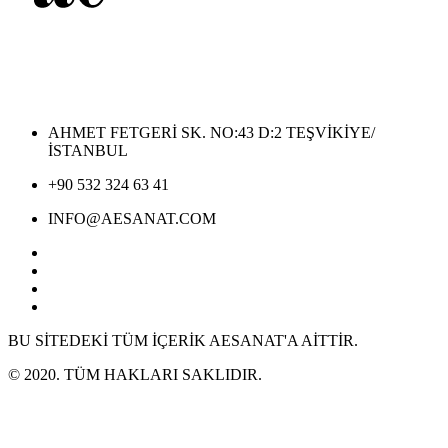
AHMET FETGERİ SK. NO:43 D:2 TEŞVİKİYE/
İSTANBUL
+90 532 324 63 41
INFO@AESANAT.COM
BU SİTEDEKİ TÜM İÇERİK AESANAT'A AİTTİR.
© 2020. TÜM HAKLARI SAKLIDIR.