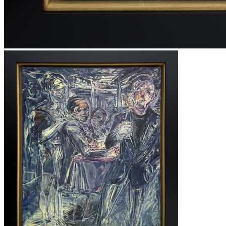
KEMAL TUFAN ESERLERİ
,
KEMAL ÖNSOY ESERLERİ
,
ÖZDEMİR ALTAN ESERLERİ
,
ZEKİ FAİK İZER ESERLERİ
,
HALİL VURUCUOĞLU ESERLERİ
,
ALBERT BİTRAN ESERLERİ
,
MÜBİN ORHON ESERLERİ
,
BUBİ ESERLERİ
,
EBRU UYGUN ESERLERİ
,
ZEKİ ARSLAN ESERLERİ
,
ARDAN ÖZMENOĞLU ESERLERİ
,
SEYDİ MURAT KOÇ ESERLERİ
,
BURHAN DOĞANÇAY ESERLERİ
,
SEDAT GİRGİN ESERLERİ
,
İNCİ EVİNER ESERLERİ
,
NURİ İYEM ESERLERİ
,
MEVLÜT AKYILDIZ ESERLERİ
,
OSMAN DİNÇ ESERLERİ
,
JORDI RIBES ESERLERİ
,
KATHERINAE BERNHARDT ESERLERİ
,
NİLBAR GÜREŞ ESERLERİ
,
SEÇKİN PİRİM ESERLERİ
,
YÜKSEL ARSLAN ESERLERİ
,
İLGİLİ ADALAN ESERLERİ
,
HAKAN ÇINAR ESERLERİ
,