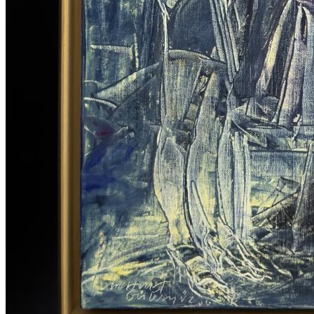
FERRUH BAŞAĞA ESERLERİ
,
GÜNGÖR TANER ESERLERİ
,
MEHMET GÜLERYÜZ ESERLERİ
,
MUSTAFA ATA ESERLERİ
,
ÖMER ULUÇ ESERLERİ
,
SAM FRANCIS ESERLERİ
,
SELMA GÜRBÜZ ESERLERİ
,
ZEKAİ ORMANCI ESERLERİ
,
ARZU AKGÜN ESERLERİ
,
GÜLTEN İMAMOĞLU ESERLERİ
,
BEDRİ RAHMİ EYÜBOĞLU ESERLERİ
,
DEVRİM ERBİL ESERLERİ
,
SELİM ALTAN ESERLERİ
,
EREN EYÜBOĞLU ESERLERİ
,
NURİ BATTAL ESERLERİ
,
YUSUF AYGEÇ ESERLERİ
,
SEVİNÇ ALTAN ESERLERİ
,
FİLİZ KAHRAMAN ESERLERİ
,
HAKKI ANLI ESERLERİ
,
SEO YOUNG DEOK ESERLERİ
,
ADNAN ÇOKER ESERLERİ
,
MUSTAFA HORASAN ESERLERİ
,
MURAT PULAT ESERLERİ
,
ABİDİN DİNO ESERLERİ
,