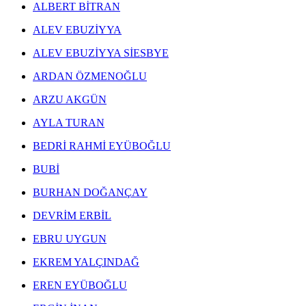
ALBERT BİTRAN
ALEV EBUZİYYA
ALEV EBUZİYYA SİESBYE
ARDAN ÖZMENOĞLU
ARZU AKGÜN
AYLA TURAN
BEDRİ RAHMİ EYÜBOĞLU
BUBİ
BURHAN DOĞANÇAY
DEVRİM ERBİL
EBRU UYGUN
EKREM YALÇINDAĞ
EREN EYÜBOĞLU
ERGİN İNAN ESERLERİ
,