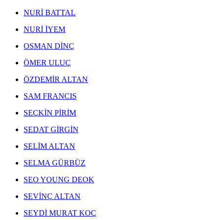
NEJAD MELİH DEVRİM ESERLERİ
,
EKREM YALÇINDAĞ ESERLERİ
,
NURİ BATTAL
ALEV EBUZİYYA ESERLERİ
,
HANEFİ YETER ESERLERİ
,
NURİ İYEM
NEJAT SATI ESERLERİ
,
ALEV EBUZİYYA SİESBYE ESERLERİ
,
OSMAN DİNÇ
EROL AKYAVAŞ ESERLERİ
,
ÖMER ULUÇ
KOMET ESERLERİ
,
AYLA TURAN ESERLERİ
,
ÖZDEMİR ALTAN
İHSAN CEMAL KARABURÇAK ESERLERİ
,
SAM FRANCIS
SEÇKİN PİRİM
SEDAT GİRGİN
SELİM ALTAN
SELMA GÜRBÜZ
SEO YOUNG DEOK
SEVİNÇ ALTAN
SEYDİ MURAT KOÇ