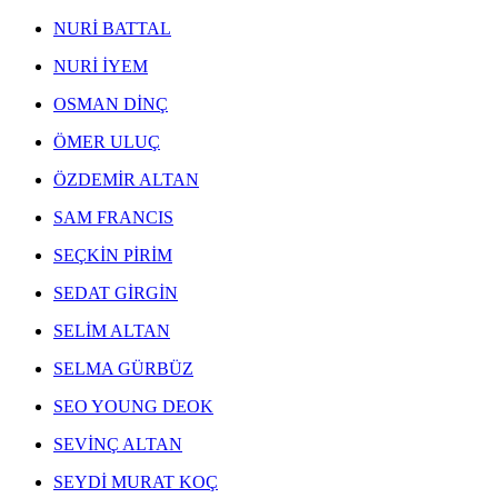
NEJAD MELİH DEVRİM ESERLERİ
,
EKREM YALÇINDAĞ ESERLERİ
,
NURİ BATTAL
ALEV EBUZİYYA ESERLERİ
,
HANEFİ YETER ESERLERİ
,
NURİ İYEM
NEJAT SATI ESERLERİ
,
ALEV EBUZİYYA SİESBYE ESERLERİ
,
OSMAN DİNÇ
EROL AKYAVAŞ ESERLERİ
,
ÖMER ULUÇ
KOMET ESERLERİ
,
AYLA TURAN ESERLERİ
,
ÖZDEMİR ALTAN
İHSAN CEMAL KARABURÇAK ESERLERİ
,
SAM FRANCIS
SEÇKİN PİRİM
SEDAT GİRGİN
SELİM ALTAN
SELMA GÜRBÜZ
SEO YOUNG DEOK
SEVİNÇ ALTAN
SEYDİ MURAT KOÇ