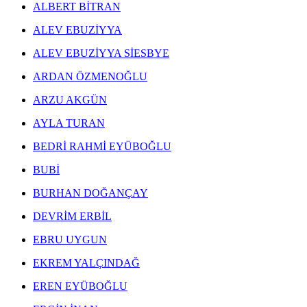
ALBERT BİTRAN
ALEV EBUZİYYA
ALEV EBUZİYYA SİESBYE
ARDAN ÖZMENOĞLU
ARZU AKGÜN
AYLA TURAN
BEDRİ RAHMİ EYÜBOĞLU
BUBİ
BURHAN DOĞANÇAY
DEVRİM ERBİL
EBRU UYGUN
EKREM YALÇINDAĞ
EREN EYÜBOĞLU
ERGİN İNAN ESERLERİ
,