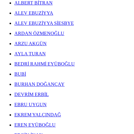
ALBERT BİTRAN
ALEV EBUZİYYA
ALEV EBUZİYYA SİESBYE
ARDAN ÖZMENOĞLU
ARZU AKGÜN
AYLA TURAN
BEDRİ RAHMİ EYÜBOĞLU
BUBİ
BURHAN DOĞANÇAY
DEVRİM ERBİL
EBRU UYGUN
EKREM YALÇINDAĞ
EREN EYÜBOĞLU
ERGİN İNAN ESERLERİ
,