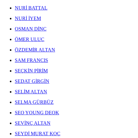
NEJAD MELİH DEVRİM ESERLERİ
,
EKREM YALÇINDAĞ ESERLERİ
,
NURİ BATTAL
ALEV EBUZİYYA ESERLERİ
,
HANEFİ YETER ESERLERİ
,
NURİ İYEM
NEJAT SATI ESERLERİ
,
ALEV EBUZİYYA SİESBYE ESERLERİ
,
OSMAN DİNÇ
EROL AKYAVAŞ ESERLERİ
,
ÖMER ULUÇ
KOMET ESERLERİ
,
AYLA TURAN ESERLERİ
,
ÖZDEMİR ALTAN
İHSAN CEMAL KARABURÇAK ESERLERİ
,
SAM FRANCIS
SEÇKİN PİRİM
SEDAT GİRGİN
SELİM ALTAN
SELMA GÜRBÜZ
SEO YOUNG DEOK
SEVİNÇ ALTAN
SEYDİ MURAT KOÇ