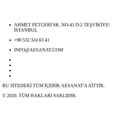
AHMET FETGERİ SK. NO:43 D:2 TEŞVİKİYE/
İSTANBUL
+90 532 324 63 41
INFO@AESANAT.COM
BU SİTEDEKİ TÜM İÇERİK AESANAT'A AİTTİR.
© 2020. TÜM HAKLARI SAKLIDIR.