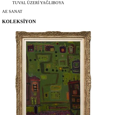
NEJAD MELİH DEVRİM ESERLERİ
,
TUVAL ÜZERİ YAĞLIBOYA
EKREM YALÇINDAĞ ESERLERİ
,
ALEV EBUZİYYA ESERLERİ
,
AE SANAT
HANEFİ YETER ESERLERİ
,
NEJAT SATI ESERLERİ
,
KOLEKSİYON
ALEV EBUZİYYA SİESBYE ESERLERİ
,
EROL AKYAVAŞ ESERLERİ
,
KOMET ESERLERİ
,
AYLA TURAN ESERLERİ
,
İHSAN CEMAL KARABURÇAK ESERLERİ
,