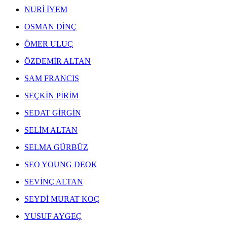
NEJAD MELİH DEVRİM ESERLERİ
,
NURİ İYEM
EKREM YALÇINDAĞ ESERLERİ
,
ALEV EBUZİYYA ESERLERİ
,
OSMAN DİNÇ
HANEFİ YETER ESERLERİ
,
NEJAT SATI ESERLERİ
,
ÖMER ULUÇ
ALEV EBUZİYYA SİESBYE ESERLERİ
,
EROL AKYAVAŞ ESERLERİ
,
ÖZDEMİR ALTAN
KOMET ESERLERİ
,
AYLA TURAN ESERLERİ
,
SAM FRANCIS
İHSAN CEMAL KARABURÇAK ESERLERİ
,
SEÇKİN PİRİM
SEDAT GİRGİN
SELİM ALTAN
SELMA GÜRBÜZ
SEO YOUNG DEOK
SEVİNÇ ALTAN
SEYDİ MURAT KOÇ
YUSUF AYGEÇ