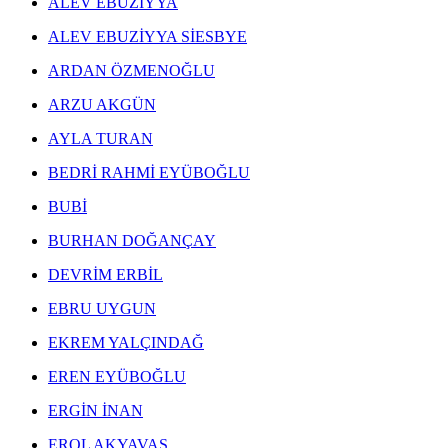
ALEV EBUZİYYA
ALEV EBUZİYYA SİESBYE
ARDAN ÖZMENOĞLU
ARZU AKGÜN
AYLA TURAN
BEDRİ RAHMİ EYÜBOĞLU
BUBİ
BURHAN DOĞANÇAY
DEVRİM ERBİL
EBRU UYGUN
EKREM YALÇINDAĞ
EREN EYÜBOĞLU
ERGİN İNAN
EROL AKYAVAŞ
ERGİN İNAN ESERLERİ
,