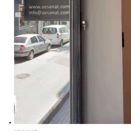
FERRUH BAŞAĞA ESERLERİ
,
GÜNGÖR TANER ESERLERİ
,
MEHMET GÜLERYÜZ ESERLERİ
,
MUSTAFA ATA ESERLERİ
,
ÖMER ULUÇ ESERLERİ
,
SAM FRANCIS ESERLERİ
,
SELMA GÜRBÜZ ESERLERİ
,
ZEKAİ ORMANCI ESERLERİ
,
ARZU AKGÜN ESERLERİ
,
GÜLTEN İMAMOĞLU ESERLERİ
,
BEDRİ RAHMİ EYÜBOĞLU ESERLERİ
,
DEVRİM ERBİL ESERLERİ
,
SELİM ALTAN ESERLERİ
,
EREN EYÜBOĞLU ESERLERİ
,
NURİ BATTAL ESERLERİ
,
YUSUF AYGEÇ ESERLERİ
,
SEVİNÇ ALTAN ESERLERİ
,
FİLİZ KAHRAMAN ESERLERİ
,
HAKKI ANLI ESERLERİ
,
SEO YOUNG DEOK ESERLERİ
,
ADNAN ÇOKER ESERLERİ
,
MUSTAFA HORASAN ESERLERİ
,
MURAT PULAT ESERLERİ
,
ABİDİN DİNO ESERLERİ
,