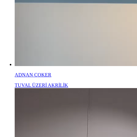
ADNAN ÇOKER
TUVAL ÜZERİ AKRİLİK