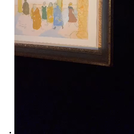
NEJAD MELİH DEVRİM ESERLERİ
,
EKREM YALÇINDAĞ ESERLERİ
,
ALEV EBUZİYYA ESERLERİ
,
HANEFİ YETER ESERLERİ
,
NEJAT SATI ESERLERİ
,
ALEV EBUZİYYA SİESBYE ESERLERİ
,
EROL AKYAVAŞ ESERLERİ
,
KOMET ESERLERİ
,
AYLA TURAN ESERLERİ
,
İHSAN CEMAL KARABURÇAK ESERLERİ
,